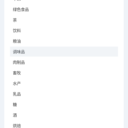
绿色食品
茶
饮料
粮油
调味品
肉制品
畜牧
水产
乳品
糖
酒
烘焙