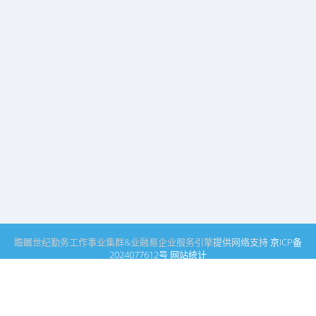
瞻瞩世纪
勤务工作事业集群
&
业融易
企业服务引擎
提供网络支持
京ICP备
2024077612号
网站统计
瞻瞩世纪公司
瞻瞩文学社
文学艺术事业集群
勤务工作事业集群
业融引擎事业
集群
产业合作事业集群
企业服务引擎
品牌发展引擎
瞻瞩世纪公司高文
知识产